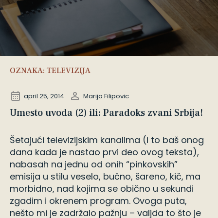
OZNAKA:
TELEVIZIJA
april 25, 2014
Marija Filipovic
Umesto uvoda (2) ili: Paradoks zvani Srbija!
Šetajući televizijskim kanalima (i to baš onog
dana kada je nastao prvi deo ovog teksta),
nabasah na jednu od onih “pinkovskih”
emisija u stilu veselo, bučno, šareno, kič, ma
morbidno, nad kojima se obično u sekundi
zgadim i okrenem program. Ovoga puta,
nešto mi je zadržalo pažnju – valjda to što je