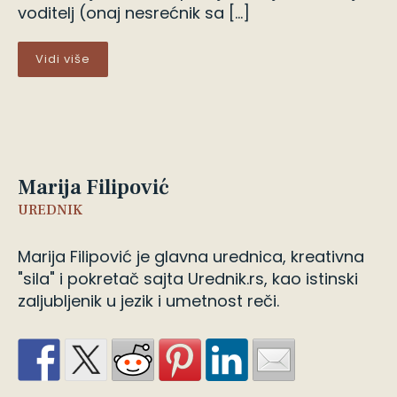
voditelj (onaj nesrećnik sa […]
Vidi više
Marija Filipović
UREDNIK
Marija Filipović je glavna urednica, kreativna
"sila" i pokretač sajta Urednik.rs, kao istinski
zaljubljenik u jezik i umetnost reči.