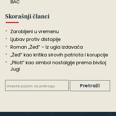
ВАС
Skorašnji članci
Zarobljeni u vremenu
Ljubav protiv distopije
Roman „Žeđ“ – Iz ugla izdavača
„Žeđ“ kao kritika sirovih patriota i korupcije
„Piloti“ kao simbol nostalgije prema bivšoj
Jugi