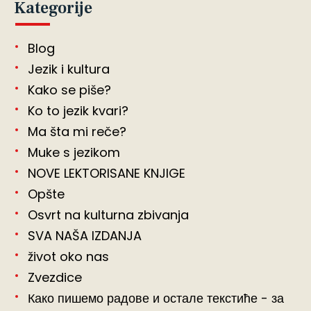
Kategorije
Blog
Jezik i kultura
Kako se piše?
Ko to jezik kvari?
Ma šta mi reče?
Muke s jezikom
NOVE LEKTORISANE KNJIGE
Opšte
Osvrt na kulturna zbivanja
SVA NAŠA IZDANJA
život oko nas
Zvezdice
Како пишемо радове и остале текстиће - за