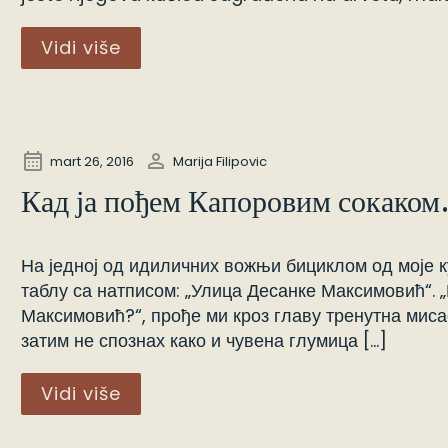
Vidi više
mart 26, 2016
Marija Filipovic
Кад ја пођем Капоровим сокак
На једној од идиличних вожњи бициклом од моје 
таблу са натписом: „Улица Десанке Максимовић“. „
Максимовић?“, прође ми кроз главу тренутна мисао
затим не спознах како и чувена глумица […]
Vidi više