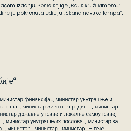
ašem izdanju. Posle knjige „Bauk kruži Rimom…“
odine je pokrenuta edicija „Skandinavska lampa“,
бије“
 министар финансија…, министар унутрашње и
арства…, министар животне средине…, министар
инистар државне управе и локалне самоуправе,
…, министар унутрашњих послова…, министар за
а…, министар… министар… министар… – тече