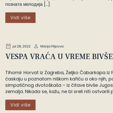
позната мелодија […]
Vidi više
jul 28, 2022
Marija Filipovic
VESPA VRAĆA U VREME BIVŠE
Tihomir Horvat iz Zagreba, Željko Čabarkapa iz P
ćaskaju u poznatom niškom kafiću a oko njih, p
simpatičnog dvotoškaša – iz čitave bivše Jugoslavi
zemalja. Nikada se, kažu, ne bi sreli niti ostvarili p
Vidi više