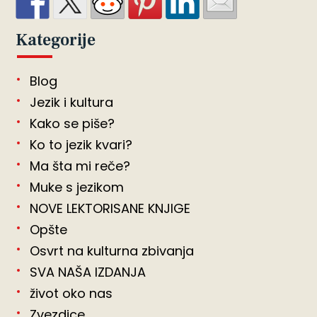
Kategorije
Blog
Jezik i kultura
Kako se piše?
Ko to jezik kvari?
Ma šta mi reče?
Muke s jezikom
NOVE LEKTORISANE KNJIGE
Opšte
Osvrt na kulturna zbivanja
SVA NAŠA IZDANJA
život oko nas
Zvezdice