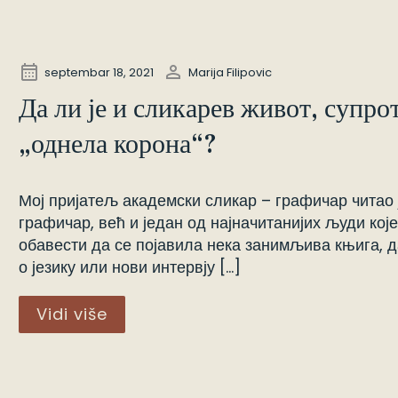
septembar 18, 2021
Marija Filipovic
Да ли је и сликарев живот, супр
„однела корона“?
Мој пријатељ академски сликар – графичар читао ј
графичар, већ и један од најначитанијих људи кој
обавести да се појавила нека занимљива књига, да
о језику или нови интервју […]
Vidi više