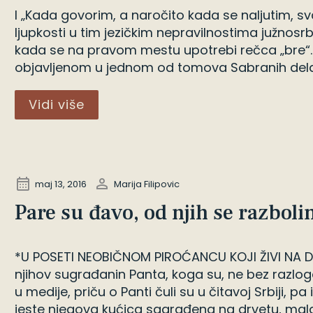
I „Kada govorim, a naročito kada se naljutim, 
ljupkosti u tim jezičkim nepravilnostima južnos
kada se na pravom mestu upotrebi rečca „bre“. O
objavljenom u jednom od tomova Sabranih dela 
Vidi više
maj 13, 2016
Marija Filipovic
Pare su đavo, od njih se razboli
*U POSETI NEOBIČNOM PIROĆANCU KOJI ŽIVI NA D
njihov sugrađanin Panta, koga su, ne bez razl
u medije, priču o Panti čuli su u čitavoj Srbiji, p
jeste njegova kućica sagrađena na drvetu, mala