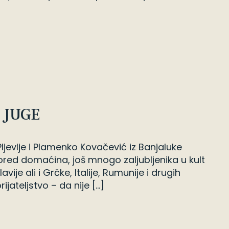
 JUGE
ljevlje i Plamenko Kovačević iz Banjaluke
ored domaćina, još mnogo zaljubljenika u kult
je ali i Grčke, Italije, Rumunije i drugih
rijateljstvo – da nije […]