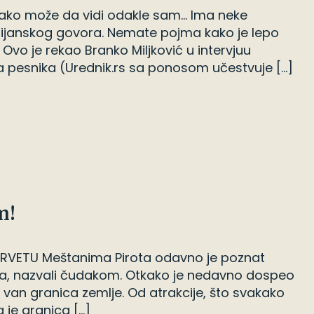
svako može da vidi odakle sam… Ima neke
rbijanskog govora. Nemate pojma kako je lepo
vo je rekao Branko Miljković u intervjuu
pesnika (Urednik.rs sa ponosom učestvuje […]
m!
RVETU Meštanima Pirota odavno je poznat
oga, nazvali čudakom. Otkako je nedavno dospeo
a i van granica zemlje. Od atrakcije, što svakako
 je granica […]