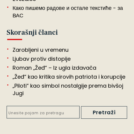
Како пишемо радове и остале текстиће - за
ВАС
Skorašnji članci
Zarobljeni u vremenu
Ljubav protiv distopije
Roman „Žeđ“ – Iz ugla izdavača
„Žeđ“ kao kritika sirovih patriota i korupcije
„Piloti“ kao simbol nostalgije prema bivšoj
Jugi