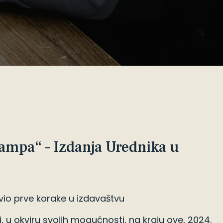
lampa“ – Izdanja Urednika u
avio prve korake u izdavaštvu
 u okviru svojih mogućnosti, na kraju ove, 2024.