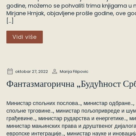
godine, možemo se pohvaliti trima knjigama u n
Mirjane Hrnjak, objavljene prošle godine, ove g
[…]
Vidi više
distopija
oktobar 27, 2022
Marija Filipovic
Фантазмагорична „Будућност Ср
Министар спољних послова…, министар одбране…,
спољне трговине…, министар пољопривреде и шум
грађевине…, министар рударства и енергетике…, м
министар мањинских права и друштвеног дијалога
европске интеграције…, министар науке и иновациј