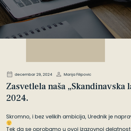
decembar 29, 2024
Marija Filipovic
Zasvetlela naša „Skandinavska 
2024.
Skromno, i bez velikih ambicija, Urednik je napr
Tek da se oprobamo u ovoj izazovnoj delatnosti,