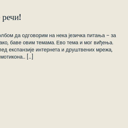
 речи!
лбом да одговорим на нека језичка питања – за
ако, баве овим темама. Ево тема и мог виђења.
лед експанзије интернета и друштвених мрежа,
емотикона… […]