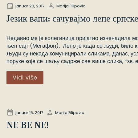
januar 23, 2017
Marija Filipovic
Језик вапи: сачувајмо лепе српске
Недавно ме је колегиница пријатно изненадила мо
њен сајт (Мегафон). Лепо је када се људи, било к
Људи су некада комуницирали сликама. Данас, ус
поруке које се шаљу садрже све више слика, тзв. 
Vidi više
januar 15, 2017
Marija Filipovic
NE BE NE!