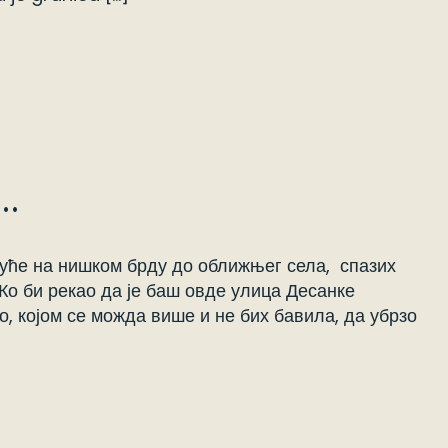
ом…
куће на нишком брду до оближњег села, спазих
Ко би рекао да је баш овде улица Десанке
, којом се можда више и не бих бавила, да убрзо