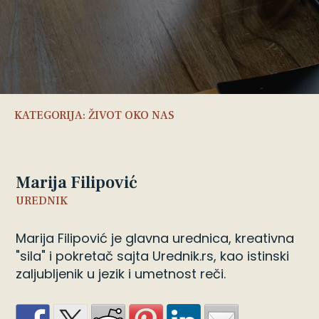
KATEGORIJA:
ŽIVOT OKO NAS
Marija Filipović
UREDNIK
Marija Filipović je glavna urednica, kreativna
"sila" i pokretač sajta Urednik.rs, kao istinski
zaljubljenik u jezik i umetnost reči.