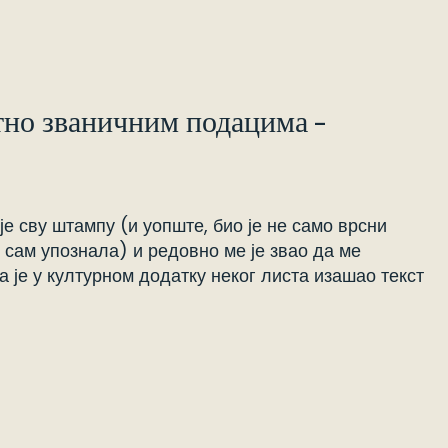
отно званичним подацима –
е сву штампу (и уопште, био је не само врсни
е сам упознала) и редовно ме је звао да ме
 је у културном додатку неког листа изашао текст