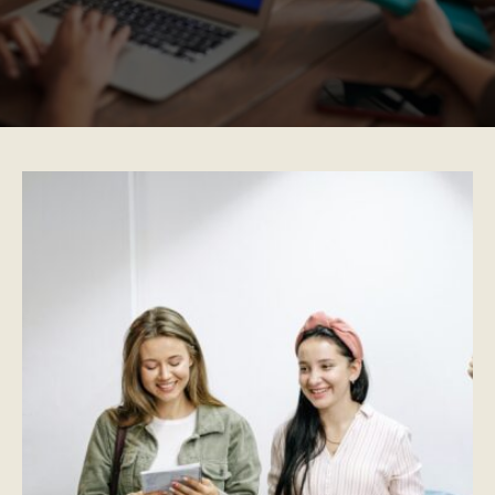
Ko stoji iza Urednika?
Urednik okuplja tim lektora, prevodilaca,
novinara i posvećenika pisane reči, kao i
stručnjaka u oblasti kompjuterskog
preloma. Svi dobro znamo kolika je moć
svake napisane reči i vrednost znalački
napisanog i dobro upakovanog teksta.