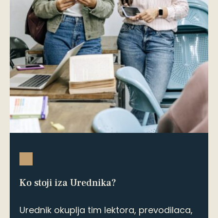
Za nama je dugogodišnje lektorsko,
novinarsko, uredničko i prevodilačko
iskustvo. Staramo se o gramatičkoj,
pravopisnoj ispravnosti i stilskoj
ujednačenosti vaših tekstova i pisanih
dokumenata, ali i izlazimo u susret vašim
potrebama za novim tekstovima bilo
koje vrste.