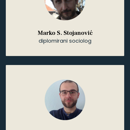
Vicki Stojiljković
profesor engleskog jezika
Vicki Stojiljković
profesor engleskog jezika