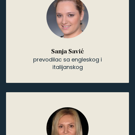
profesor ruskog jezika i
književnosti
Šta radimo ?
Bavimo se rečima. Sve naše usluge
usmerene su ka ulepšavanju, doterivanju
vaših postojećih ili pisanju novih
tekstova, dokumenata i sadržaja. Bavimo