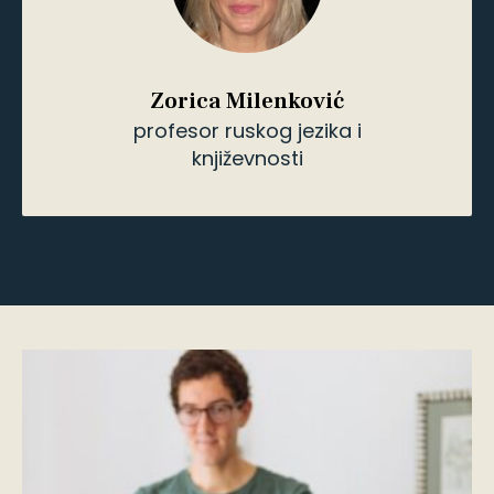
se, naravno, i rečima stranih jezika koje
što vernije prevodimo, čuvajući smisao,
ali i prilagođavajući ih duhu jezika na koji
se prevodi i poštujući njegove jezičke
norme. Ako imate potrebu za prevodom
sa engleskog, italijanskog, ruskog i
nemačkog jezika, slobodno se obratite
Uredniku. Na raspolaganju smo i
autorima koji bi da objave samostalno
izdanje, a kojima možemo pružiti usluge
počev od lekture i korekture, redakture
teksta, preko preloma, do samog
štampanja knjige.