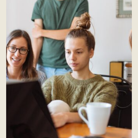
Šta to znači za vas ?
Svi vi – naši potencijalni klijenti, imate
dovoljno svojih obaveza, posebno ako
vodite firmu ili ste u poslu koji nema
dodira sa pisanjem. Razumljivo je, dakle,
da biste deo obaveza koji se tiče pisanja
saopštenja, poslovne prepiske, reklamnih
sadržaja, kao i prevođenja dokumenata,
rado prepustili nekome ko se bavi –
REČIMA. Za sve navedene usluge, bez
dvoumljenja se možete obratiti Uredniku.