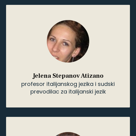
Sanja Savić
prevodilac sa engleskog i italijanskog
Sanja Savić
prevodilac sa engleskog i
italijanskog
Zorica Milenković
profesor ruskog jezika i književnosti
Zorica Milenković