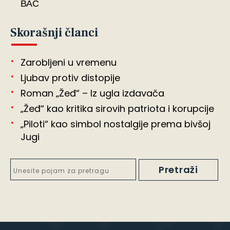
ВАС
Skorašnji članci
Zarobljeni u vremenu
Ljubav protiv distopije
Roman „Žeđ“ – Iz ugla izdavača
„Žeđ“ kao kritika sirovih patriota i korupcije
„Piloti“ kao simbol nostalgije prema bivšoj
Jugi