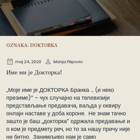
OZNAKA:
DOKTORKA
maj 24, 2020
Marija Filipovic
Име ми је Докторка!
„Моје име је ДОКТОРКА Бранка … (и неко
презиме)“ – чух случајно на телевизији
представљање предавача, ваљда у оквиру
онлајн наставе у доба короне. Не знам тачно
зашто је баш „докторка“ одржала предавање и
о ком је предмету реч, но то за нашу причу није
ни битно. Занимљиво нам је само