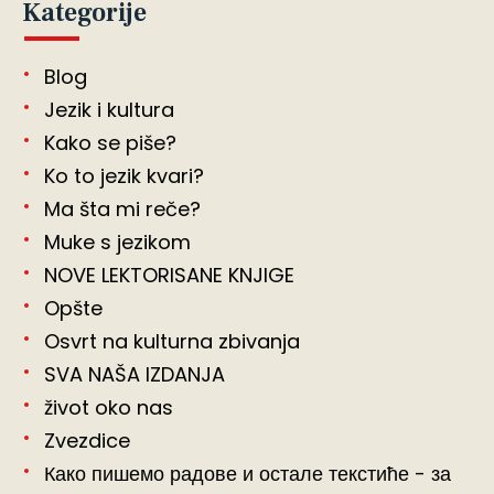
Kategorije
Blog
Jezik i kultura
Kako se piše?
Ko to jezik kvari?
Ma šta mi reče?
Muke s jezikom
NOVE LEKTORISANE KNJIGE
Opšte
Osvrt na kulturna zbivanja
SVA NAŠA IZDANJA
život oko nas
Zvezdice
Како пишемо радове и остале текстиће - за