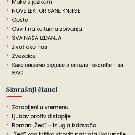
Muke s jezikom
NOVE LEKTORISANE KNJIGE
Opšte
Osvrt na kulturna zbivanja
SVA NAŠA IZDANJA
život oko nas
Zvezdice
Како пишемо радове и остале текстиће - за
ВАС
Skorašnji članci
Zarobljeni u vremenu
Ljubav protiv distopije
Roman „Žeđ“ – Iz ugla izdavača
„Žeđ“ kao kritika sirovih patriota i korupcije