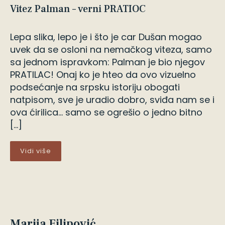
Vitez Palman – verni PRATIOC
Lepa slika, lepo je i što je car Dušan mogao
uvek da se osloni na nemačkog viteza, samo
sa jednom ispravkom: Palman je bio njegov
PRATILAC! Onaj ko je hteo da ovo vizuelno
podsećanje na srpsku istoriju obogati
natpisom, sve je uradio dobro, sviđa nam se i
ova ćirilica… samo se ogrešio o jedno bitno
[…]
Vidi više
Marija Filipović