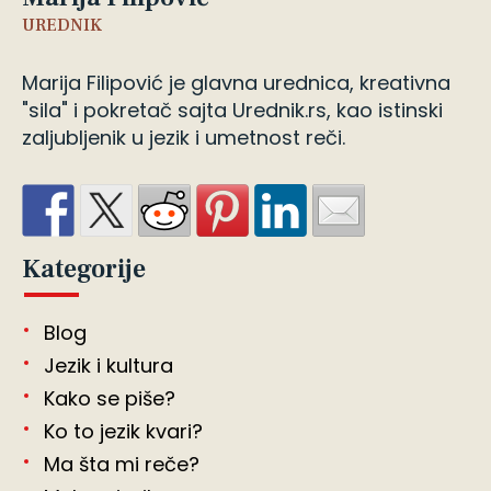
UREDNIK
Marija Filipović je glavna urednica, kreativna
"sila" i pokretač sajta Urednik.rs, kao istinski
zaljubljenik u jezik i umetnost reči.
Kategorije
Blog
Jezik i kultura
Kako se piše?
Ko to jezik kvari?
Ma šta mi reče?