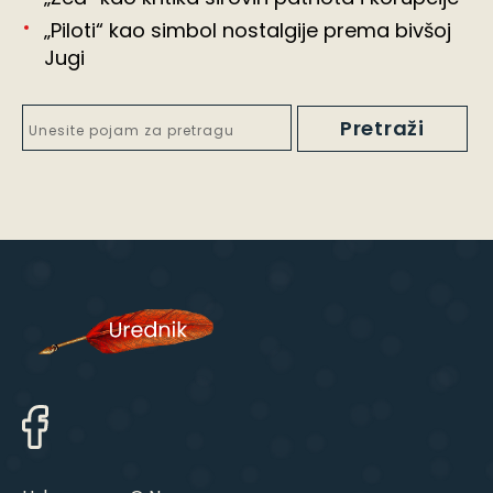
„Piloti“ kao simbol nostalgije prema bivšoj
Jugi