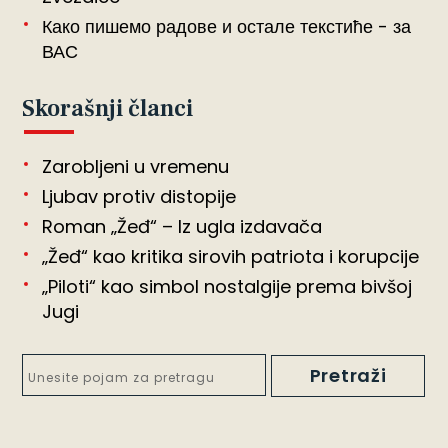
Како пишемо радове и остале текстиће - за
ВАС
Skorašnji članci
Zarobljeni u vremenu
Ljubav protiv distopije
Roman „Žeđ“ – Iz ugla izdavača
„Žeđ“ kao kritika sirovih patriota i korupcije
„Piloti“ kao simbol nostalgije prema bivšoj
Jugi