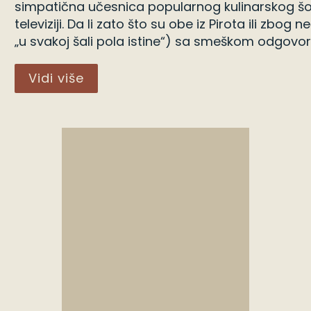
simpatična učesnica popularnog kulinarskog šoua
televiziji. Da li zato što su obe iz Pirota ili zbo
„u svakoj šali pola istine“) sa smeškom odgovori
Vidi više