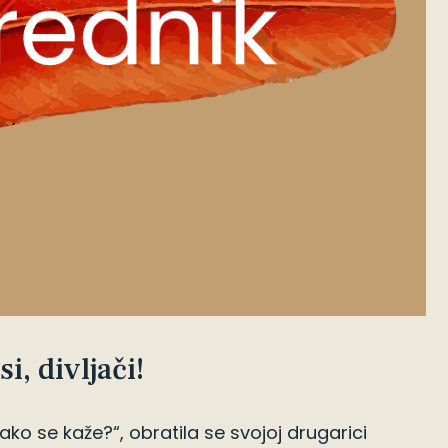
i, divljači!
ako se kaže?“, obratila se svojoj drugarici