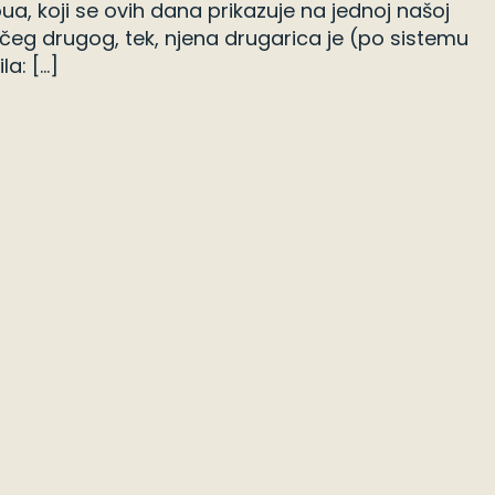
, koji se ovih dana prikazuje na jednoj našoj
g nečeg drugog, tek, njena drugarica je (po sistemu
la: […]