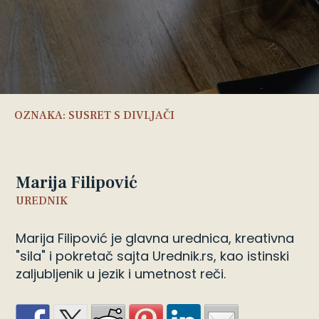
OZNAKA:
SUSRET S DIVLJAČI
Marija Filipović
UREDNIK
Marija Filipović je glavna urednica, kreativna
"sila" i pokretač sajta Urednik.rs, kao istinski
zaljubljenik u jezik i umetnost reči.