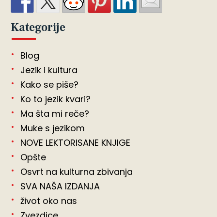
Kategorije
Blog
Jezik i kultura
Kako se piše?
Ko to jezik kvari?
Ma šta mi reče?
Muke s jezikom
NOVE LEKTORISANE KNJIGE
Opšte
Osvrt na kulturna zbivanja
SVA NAŠA IZDANJA
život oko nas
Zvezdice