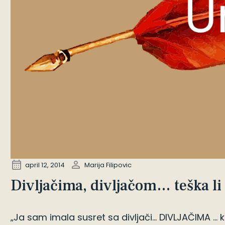
april 12, 2014
Marija Filipovic
Divljačima, divljačom… teška li s
„Ja sam imala susret sa divljači… DIVLJAČIMA … k