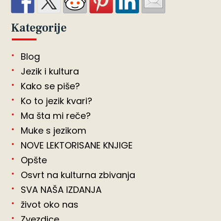
Kategorije
Blog
Jezik i kultura
Kako se piše?
Ko to jezik kvari?
Ma šta mi reče?
Muke s jezikom
NOVE LEKTORISANE KNJIGE
Opšte
Osvrt na kulturna zbivanja
SVA NAŠA IZDANJA
život oko nas
Zvezdice