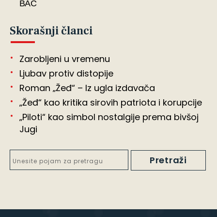
ВАС
Skorašnji članci
Zarobljeni u vremenu
Ljubav protiv distopije
Roman „Žeđ“ – Iz ugla izdavača
„Žeđ“ kao kritika sirovih patriota i korupcije
„Piloti“ kao simbol nostalgije prema bivšoj
Jugi