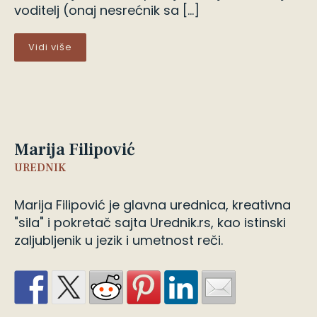
voditelj (onaj nesrećnik sa […]
Vidi više
Marija Filipović
UREDNIK
Marija Filipović je glavna urednica, kreativna
"sila" i pokretač sajta Urednik.rs, kao istinski
zaljubljenik u jezik i umetnost reči.