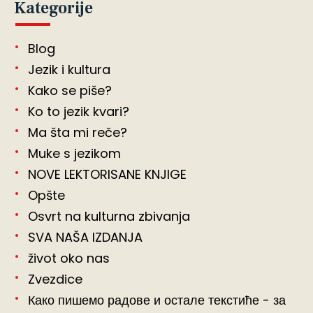
Kategorije
Blog
Jezik i kultura
Kako se piše?
Ko to jezik kvari?
Ma šta mi reče?
Muke s jezikom
NOVE LEKTORISANE KNJIGE
Opšte
Osvrt na kulturna zbivanja
SVA NAŠA IZDANJA
život oko nas
Zvezdice
Како пишемо радове и остале текстиће - за