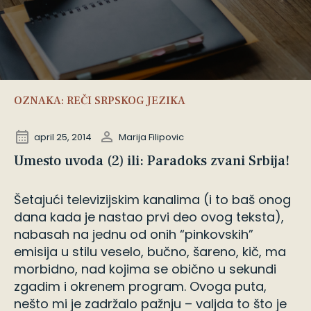
OZNAKA:
REČI SRPSKOG JEZIKA
april 25, 2014
Marija Filipovic
Umesto uvoda (2) ili: Paradoks zvani Srbija!
Šetajući televizijskim kanalima (i to baš onog
dana kada je nastao prvi deo ovog teksta),
nabasah na jednu od onih “pinkovskih”
emisija u stilu veselo, bučno, šareno, kič, ma
morbidno, nad kojima se obično u sekundi
zgadim i okrenem program. Ovoga puta,
nešto mi je zadržalo pažnju – valjda to što je