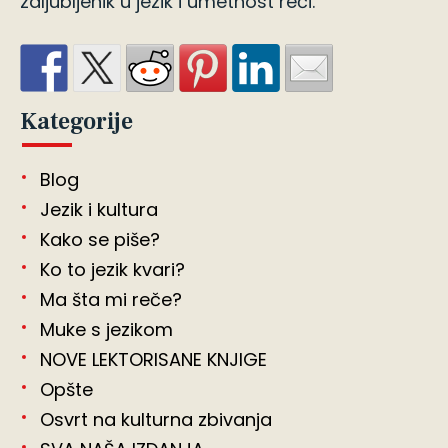
zaljubljenik u jezik i umetnost reči.
Kategorije
Blog
Jezik i kultura
Kako se piše?
Ko to jezik kvari?
Ma šta mi reče?
Muke s jezikom
NOVE LEKTORISANE KNJIGE
Opšte
Osvrt na kulturna zbivanja