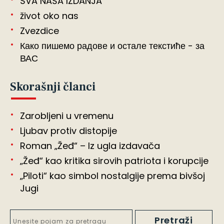
SVA NAŠA IZDANJA
život oko nas
Zvezdice
Како пишемо радове и остале текстиће - за
ВАС
Skorašnji članci
Zarobljeni u vremenu
Ljubav protiv distopije
Roman „Žeđ“ – Iz ugla izdavača
„Žeđ“ kao kritika sirovih patriota i korupcije
„Piloti“ kao simbol nostalgije prema bivšoj
Jugi