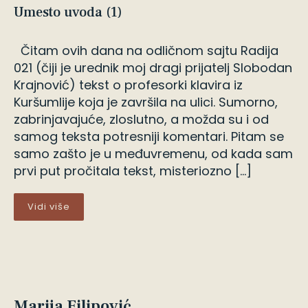
Umesto uvoda (1)
Čitam ovih dana na odličnom sajtu Radija
021 (čiji je urednik moj dragi prijatelj Slobodan
Krajnović) tekst o profesorki klavira iz
Kuršumlije koja je završila na ulici. Sumorno,
zabrinjavajuće, zloslutno, a možda su i od
samog teksta potresniji komentari. Pitam se
samo zašto je u međuvremenu, od kada sam
prvi put pročitala tekst, misteriozno […]
Vidi više
Marija Filipović