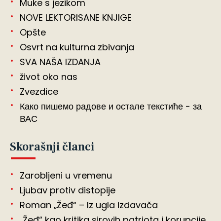
Muke s jezikom
NOVE LEKTORISANE KNJIGE
Opšte
Osvrt na kulturna zbivanja
SVA NAŠA IZDANJA
život oko nas
Zvezdice
Како пишемо радове и остале текстиће - за
ВАС
Skorašnji članci
Zarobljeni u vremenu
Ljubav protiv distopije
Roman „Žeđ“ – Iz ugla izdavača
„Žeđ“ kao kritika sirovih patriota i korupcije