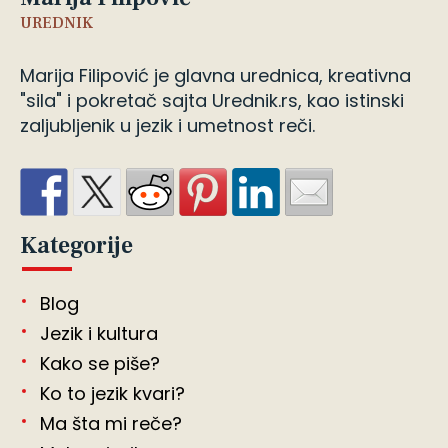
UREDNIK
Marija Filipović je glavna urednica, kreativna
"sila" i pokretač sajta Urednik.rs, kao istinski
zaljubljenik u jezik i umetnost reči.
Kategorije
Blog
Jezik i kultura
Kako se piše?
Ko to jezik kvari?
Ma šta mi reče?