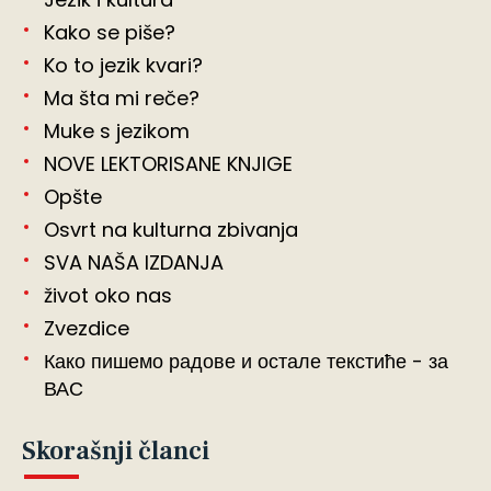
Kako se piše?
Ko to jezik kvari?
Ma šta mi reče?
Muke s jezikom
NOVE LEKTORISANE KNJIGE
Opšte
Osvrt na kulturna zbivanja
SVA NAŠA IZDANJA
život oko nas
Zvezdice
Како пишемо радове и остале текстиће - за
ВАС
Skorašnji članci