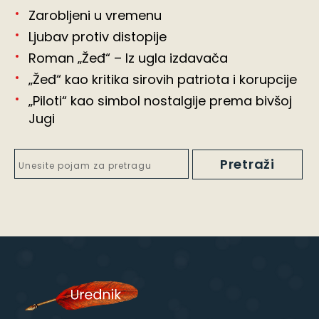
Zarobljeni u vremenu
Ljubav protiv distopije
Roman „Žeđ“ – Iz ugla izdavača
„Žeđ“ kao kritika sirovih patriota i korupcije
„Piloti“ kao simbol nostalgije prema bivšoj
Jugi