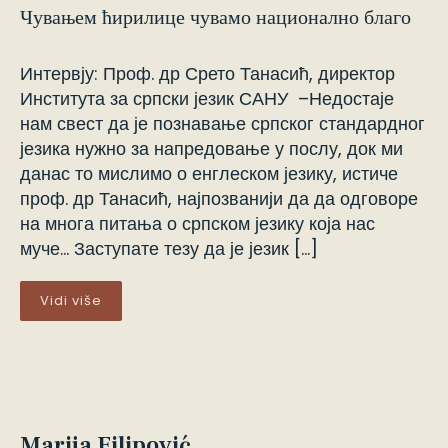
Чувањем ћирилице чувамо национално благо
Интервју: Проф. др Срето Танасић, директор
Института за српски језик САНУ –Недостаје
нам свест да је познавање српског стандардног
језика нужно за напредовање у послу, док ми
данас то мислимо о енглеском језику, истиче
проф. др Танасић, најпозванији да да одговоре
на многа питања о српском језику која нас
муче… Заступате тезу да је језик […]
Vidi više
Marija Filipović