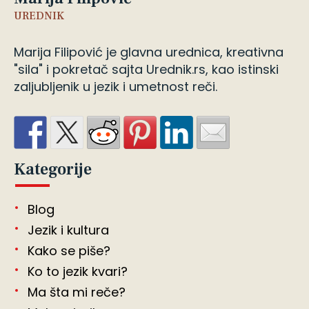
UREDNIK
Marija Filipović je glavna urednica, kreativna
"sila" i pokretač sajta Urednik.rs, kao istinski
zaljubljenik u jezik i umetnost reči.
Kategorije
Blog
Jezik i kultura
Kako se piše?
Ko to jezik kvari?
Ma šta mi reče?