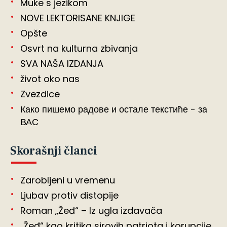
Muke s jezikom
NOVE LEKTORISANE KNJIGE
Opšte
Osvrt na kulturna zbivanja
SVA NAŠA IZDANJA
život oko nas
Zvezdice
Како пишемо радове и остале текстиће - за
ВАС
Skorašnji članci
Zarobljeni u vremenu
Ljubav protiv distopije
Roman „Žeđ“ – Iz ugla izdavača
„Žeđ“ kao kritika sirovih patriota i korupcije