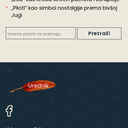
„Piloti“ kao simbol nostalgije prema bivšoj
Jugi