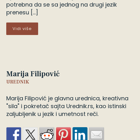
potrebna da se sa jednog na drugi jezik
prenesu […]
Vidi više
Marija Filipović
UREDNIK
Marija Filipović je glavna urednica, kreativna
"sila" i pokretač sajta Urednik.rs, kao istinski
zaljubljenik u jezik i umetnost reči.