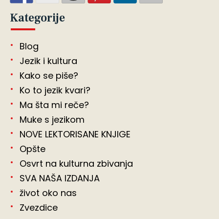
Kategorije
Blog
Jezik i kultura
Kako se piše?
Ko to jezik kvari?
Ma šta mi reče?
Muke s jezikom
NOVE LEKTORISANE KNJIGE
Opšte
Osvrt na kulturna zbivanja
SVA NAŠA IZDANJA
život oko nas
Zvezdice