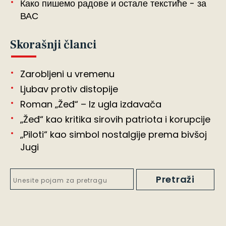
Како пишемо радове и остале текстиће - за
ВАС
Skorašnji članci
Zarobljeni u vremenu
Ljubav protiv distopije
Roman „Žeđ“ – Iz ugla izdavača
„Žeđ“ kao kritika sirovih patriota i korupcije
„Piloti“ kao simbol nostalgije prema bivšoj
Jugi