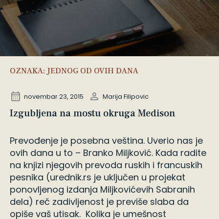
OZNAKA:
JEDNOG OD OVIH DANA
novembar 23, 2015
Marija Filipovic
Izgubljena na mostu okruga Medison
Prevođenje je posebna veština. Uverio nas je
ovih dana u to – Branko Miljković. Kada radite
na knjizi njegovih prevoda ruskih i francuskih
pesnika (urednik.rs je uključen u projekat
ponovljenog izdanja Miljkovićevih Sabranih
dela) reč zadivljenost je previše slaba da
opiše vaš utisak. Kolika je umešnost