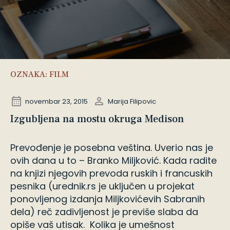
OZNAKA:
FILM
novembar 23, 2015
Marija Filipovic
Izgubljena na mostu okruga Medison
Prevođenje je posebna veština. Uverio nas je
ovih dana u to – Branko Miljković. Kada radite
na knjizi njegovih prevoda ruskih i francuskih
pesnika (urednik.rs je uključen u projekat
ponovljenog izdanja Miljkovićevih Sabranih
dela) reč zadivljenost je previše slaba da
opiše vaš utisak. Kolika je umešnost