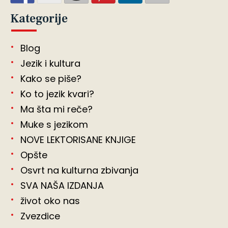
Kategorije
Blog
Jezik i kultura
Kako se piše?
Ko to jezik kvari?
Ma šta mi reče?
Muke s jezikom
NOVE LEKTORISANE KNJIGE
Opšte
Osvrt na kulturna zbivanja
SVA NAŠA IZDANJA
život oko nas
Zvezdice