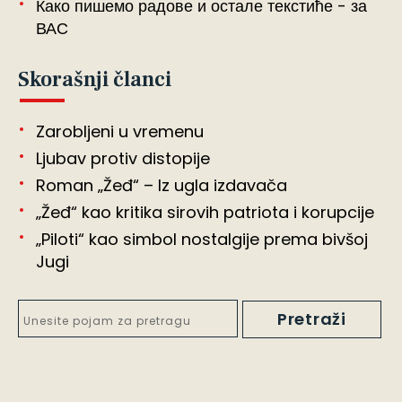
Како пишемо радове и остале текстиће - за
ВАС
Skorašnji članci
Zarobljeni u vremenu
Ljubav protiv distopije
Roman „Žeđ“ – Iz ugla izdavača
„Žeđ“ kao kritika sirovih patriota i korupcije
„Piloti“ kao simbol nostalgije prema bivšoj
Jugi