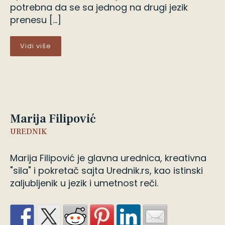
potrebna da se sa jednog na drugi jezik
prenesu […]
Vidi više
Marija Filipović
UREDNIK
Marija Filipović je glavna urednica, kreativna
"sila" i pokretač sajta Urednik.rs, kao istinski
zaljubljenik u jezik i umetnost reči.