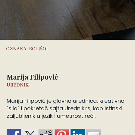
OZNAKA:
BOLJŠOJ
Marija Filipović
UREDNIK
Marija Filipović je glavna urednica, kreativna
"sila" i pokretač sajta Urednik.rs, kao istinski
zaljubljenik u jezik i umetnost reči.