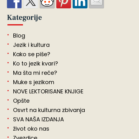
Kategorije
Blog
Jezik i kultura
Kako se piše?
Ko to jezik kvari?
Ma šta mi reče?
Muke s jezikom
NOVE LEKTORISANE KNJIGE
Opšte
Osvrt na kulturna zbivanja
SVA NAŠA IZDANJA
život oko nas
Zvezdice