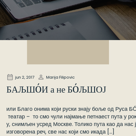
Bolshoil
jun 2, 2017
Marija Filipovic
БАЉШÓИ а не БÓЉШОЈ
или Благо онима који руски знају боље од Р
театар – то смо чули најмање петнаест пута у рок
у, снимљен усред Москве. Толико пута као да нас
изговорена реч, све нас који смо икада […]