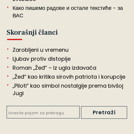
Како пишемо радове и остале текстиће - за
ВАС
Skorašnji članci
Zarobljeni u vremenu
Ljubav protiv distopije
Roman „Žeđ“ – Iz ugla izdavača
„Žeđ“ kao kritika sirovih patriota i korupcije
„Piloti“ kao simbol nostalgije prema bivšoj
Jugi