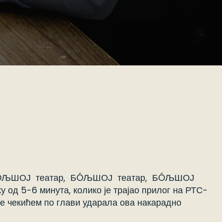
уса БÓЉШОЈ театар, БÓЉШОЈ театар, БÓЉШОЈ
у од 5-6 минута, колико је трајао прилог на РТС-
 је чекићем по глави ударала ова накарадно