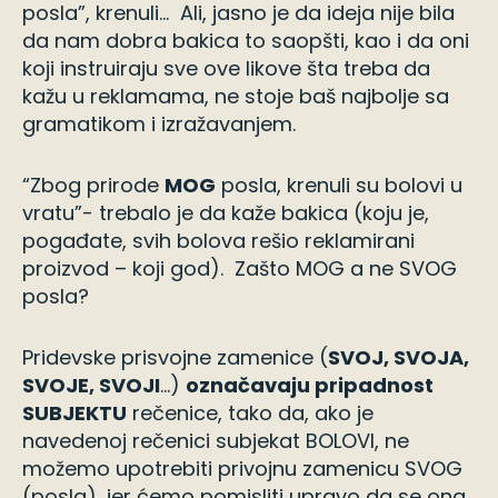
posla”, krenuli… Ali, jasno je da ideja nije bila
da nam dobra bakica to saopšti, kao i da oni
koji instruiraju sve ove likove šta treba da
kažu u reklamama, ne stoje baš najbolje sa
gramatikom i izražavanjem.
“Zbog prirode
MOG
posla, krenuli su bolovi u
vratu”- trebalo je da kaže bakica (koju je,
pogađate, svih bolova rešio reklamirani
proizvod – koji god). Zašto MOG a ne SVOG
posla?
Pridevske prisvojne zamenice (
SVOJ, SVOJA,
SVOJE, SVOJI
…)
označavaju pripadnost
SUBJEKTU
rečenice, tako da, ako je
navedenoj rečenici subjekat BOLOVI, ne
možemo upotrebiti privojnu zamenicu SVOG
(posla), jer ćemo pomisliti upravo da se ona