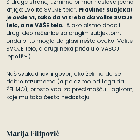
S druge strane, uzmimo primer naslova jedne
knjige: „Volite SVOJE telo“.
Pravilno! Subjekat
je ovde VI, tako da VI treba da volite SVOJE
telo, a ne VAŠE telo.
A ako bismo dodali
drugi deo rečenice sa drugim subjektom,
onda bi to moglo da glasi nešto ovako: Volite
SVOJE telo, a drugi neka pričaju o VAŠOJ
lepoti!:-)
Naš svakodnevni govor, ako želimo da se
dobro razumemo (a polazimo od toga da
ŽELIMO), prosto vapi za preciznošću i logikom,
koje mu tako često nedostaju.
Marija Filipović