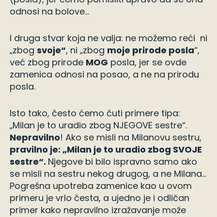
odnosi na bolove…
I druga stvar koja ne valja: ne možemo reći ni
„zbog
svoje“
, ni „zbog
moje prirode posla
“,
već zbog prirode
MOG
posla, jer se ovde
zamenica odnosi na posao, a ne na prirodu
posla.
Isto tako, često ćemo čuti primere tipa:
„Milan je to uradio zbog NJEGOVE sestre“.
Nepravilno
! Ako se misli na Milanovu sestru,
pravilno je: „Milan je to uradio zbog SVOJE
sestre“.
Njegove bi bilo ispravno samo ako
se misli na sestru nekog drugog, a ne Milana…
Pogrešna upotreba zamenice kao u ovom
primeru je vrlo česta, a ujedno je i odličan
primer kako nepravilno izražavanje može