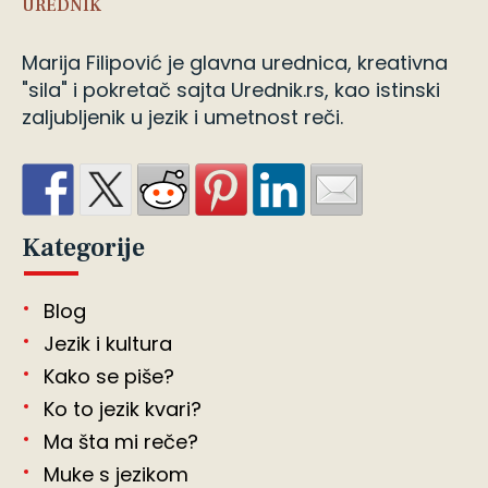
UREDNIK
Marija Filipović je glavna urednica, kreativna
"sila" i pokretač sajta Urednik.rs, kao istinski
zaljubljenik u jezik i umetnost reči.
Kategorije
Blog
Jezik i kultura
Kako se piše?
Ko to jezik kvari?
Ma šta mi reče?
Muke s jezikom