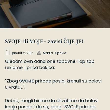
SVOJE ili MOJE – zavisi ČIJE JE!
januar 2, 2015
Marija Filipovic
Gledam ovih dana one zabavne Top šop
reklame. I priča bakica:
“Zbog
SVOJE
prirode posla, krenuli su bolovi
u vratu…”.
Dobro, mogli bismo da shvatimo da bolovi
imaju posao i da su, zbog “SVOJE prirode