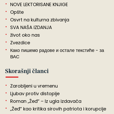
NOVE LEKTORISANE KNJIGE
Opšte
Osvrt na kulturna zbivanja
SVA NAŠA IZDANJA
život oko nas
Zvezdice
Како пишемо радове и остале текстиће - за
ВАС
Skorašnji članci
Zarobljeni u vremenu
Ljubav protiv distopije
Roman „Žeđ“ – Iz ugla izdavača
„Žeđ“ kao kritika sirovih patriota i korupcije