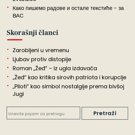
Како пишемо радове и остале текстиће - за
ВАС
Skorašnji članci
Zarobljeni u vremenu
Ljubav protiv distopije
Roman „Žeđ“ – Iz ugla izdavača
„Žeđ“ kao kritika sirovih patriota i korupcije
„Piloti“ kao simbol nostalgije prema bivšoj
Jugi