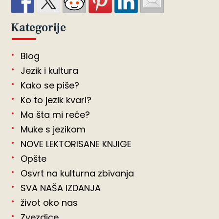
Kategorije
Blog
Jezik i kultura
Kako se piše?
Ko to jezik kvari?
Ma šta mi reče?
Muke s jezikom
NOVE LEKTORISANE KNJIGE
Opšte
Osvrt na kulturna zbivanja
SVA NAŠA IZDANJA
život oko nas
Zvezdice